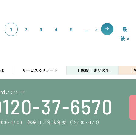
1
2
3
4
5
...
»
最
後 »
は
サービス＆サポート
［ 施設 ］あいの里
［ 
お問い合わせ
00〜17:00
休業日／年末年始（12/30～1/3）