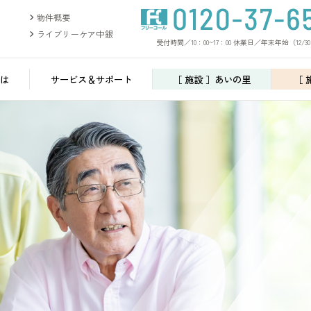
物件概要
ライブリーケア中銀
受付時間／10：00~17：00 休業日／年末年始（12/30
は
サービス＆サポート
［ 施設 ］あいの里
［ 