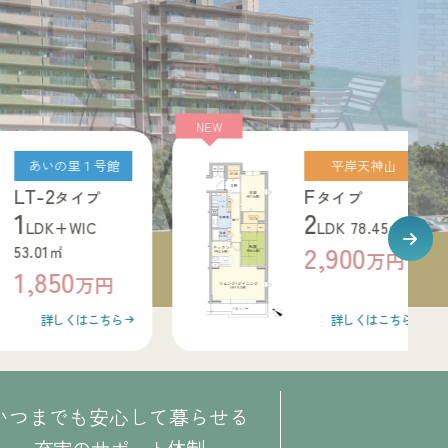
NEW
あいの里１号館
平岸天神山
T-2
F
タイプ
タイプ
2
LDK+WIC
LDK 78.45㎡
2,900
.01㎡
万円
,850
万円
詳しくはこちら
詳しくはこちら
いつまでも安心して暮らせる