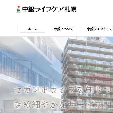
ホーム
中銀について
中銀ライフケアと
「⼈⽣100年時代」を、
寛ぎのひとときを味わう
セカンドライフを知りつ
美しく⽣き抜くために。
ゆったりとした居住空間
きめ細やかなサービス。