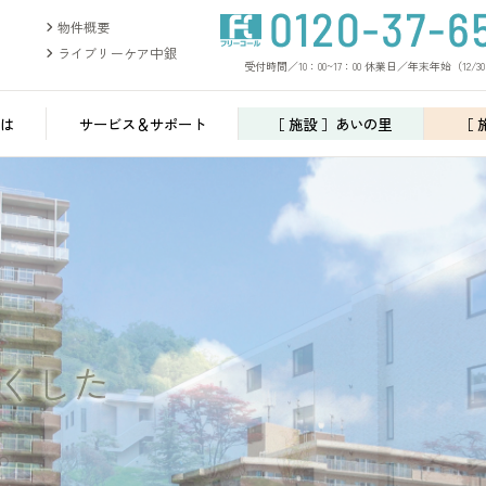
物件概要
ライブリーケア中銀
受付時間／10：00~17：00 休業日／年末年始（12/30
は
サービス＆サポート
［ 施設 ］あいの里
［ 
、
くした
。