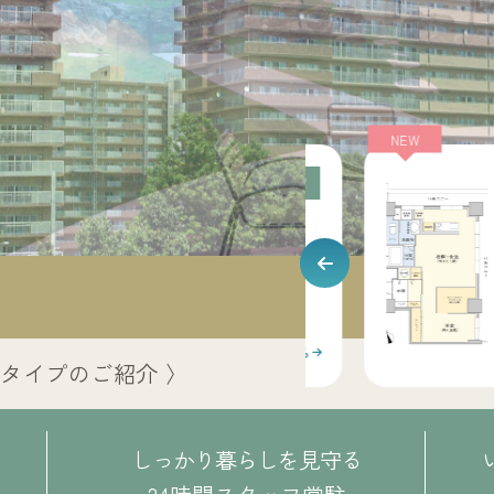
NEW
NEW
あいの里２号館
LB1-c
L
タイプ
1
1
LDK 55.85㎡
1,300
53
万円
1
詳しくはこちら
中タイプのご紹介 〉
しっかり暮らしを見守る