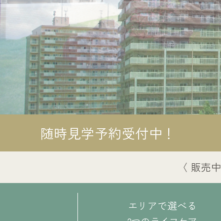
NEW
平岸天神山
あいの里２号館
D
LB2-a
タイプ
タイプ
2
1
LDK 63.76㎡
R 55.85㎡
2,600
1,000
万円
万円
随時見学予約受付中！
詳しくはこちら
詳しくはこちら
〈 販売
エリアで選べる