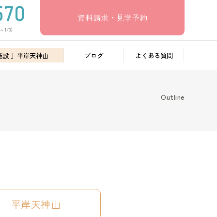
資料請求・見学予約
～1/3）
施設 ］平岸天神山
ブログ
よくある質問
Outline
平岸
天神山