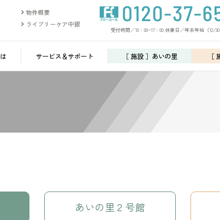
物件概要
ライブリーケア中銀
受付時間／10：00~17：00 休業日／年末年始（12/30
は
サービス＆サポート
［ 施設 ］あいの里
［ 
あいの里
２号館