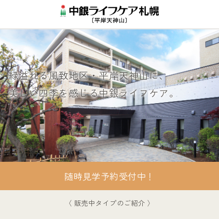
緑溢れる風致地区・平岸天神山に、
美しい四季を感じる中銀ライフケア。
随時見学予約受付中！
〈 販売中タイプのご紹介 〉