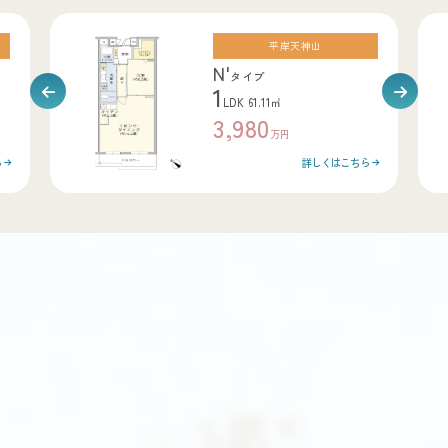
平岸天神山
N'
タイプ
1
LDK 61.11㎡
3,980
万円
ら
詳しくはこちら