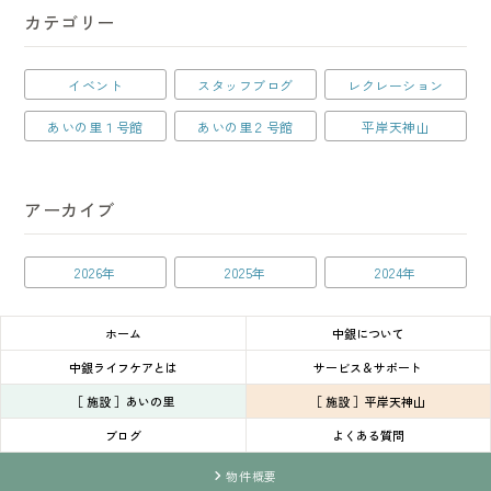
カテゴリー
イベント
スタッフブログ
レクレーション
あいの里１号館
あいの里２号館
平岸天神山
アーカイブ
2026年
2025年
2024年
ホーム
中銀について
中銀ライフケアとは
サービス＆サポート
［ 施設 ］あいの里
［ 施設 ］平岸天神山
ブログ
よくある質問
物件概要