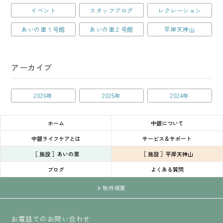
イベント
スタッフブログ
レクレーション
あいの里１号館
あいの里２号館
平岸天神山
アーカイブ
2026年
2025年
2024年
ホーム
中銀について
中銀ライフケアとは
サービス＆サポート
［ 施設 ］あいの里
［ 施設 ］平岸天神山
ブログ
よくある質問
物件概要
お電話でのお問い合わせ