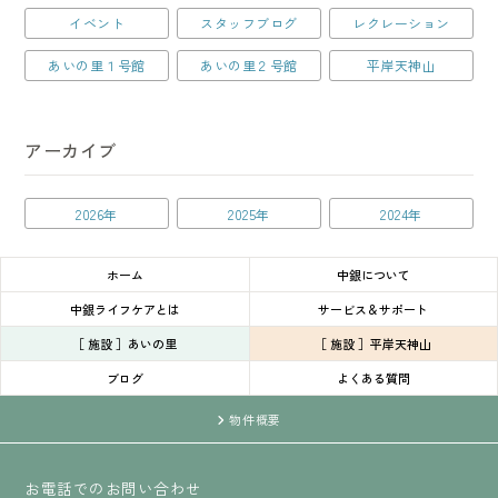
イベント
スタッフブログ
レクレーション
あいの里１号館
あいの里２号館
平岸天神山
アーカイブ
2026年
2025年
2024年
ホーム
中銀について
中銀ライフケアとは
サービス＆サポート
［ 施設 ］あいの里
［ 施設 ］平岸天神山
ブログ
よくある質問
物件概要
お電話でのお問い合わせ