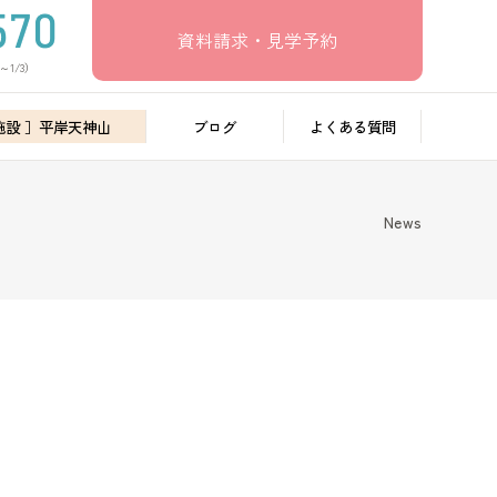
資料請求・見学予約
～1/3）
施設 ］平岸天神山
ブログ
よくある質問
News