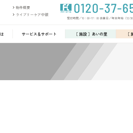
物件概要
ライブリーケア中銀
受付時間／10：00~17：00 休業日／年末年始（12/30
は
サービス＆サポート
［ 施設 ］あいの里
［ 