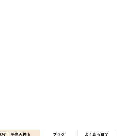
施設 ］平岸天神山
ブログ
よくある質問